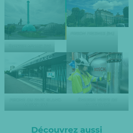
PRISON FRESNES (94)
ÉNERGIE MEAUX (77)
PISCINE DU PARC BLANC-
ÉNERGIE VERTE DE
MESNIL (93)
GARGES (95)
Découvrez aussi