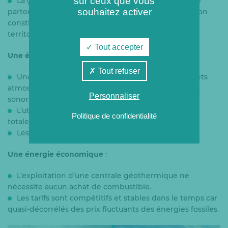
sur ceux que vous
La géothermie n’est pas une ressource disponible
souhaitez activer
partout mais, lorsqu’elle est présente, son exploitation
constitue un véritable avantage écologique pour le
territoire.
Tout accepter
Une énergie sans nuisance
:
Tout refuser
Une exploitation géothermique ne produit ni rejets
atmosphériques, ni nuisances visuelles, olfactives ou
Personnaliser
sonores.
L’utilisation de cette énergie permet d’éviter
Politique de confidentialité
totalement l’émission de gaz à effet de serre.
Les installations sont pratiquement invisibles.
Une énergie économique
:
L’exploitation d’une centrale géothermique ne
nécessite aucun achat de combustible.
Les tarifs sont compétitifs et stables dans le temps car
quasi-décorrélés des prix fluctuants des énergies fossiles.