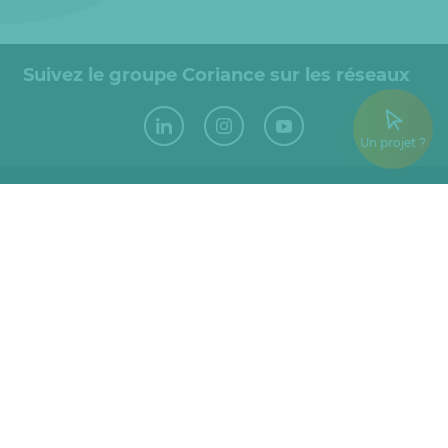
Suivez le groupe Coriance sur les réseaux
Un projet ?
Groupe Coriance
Immeuble Horizon 1
10 Allée Bienvenue
93885 Noisy-Le-Grand
Tél. :
01.49.14.79.79
Fax :
01.43.04.51.23
Espace client
Nous contacter
Accueil
Nous rejoindre