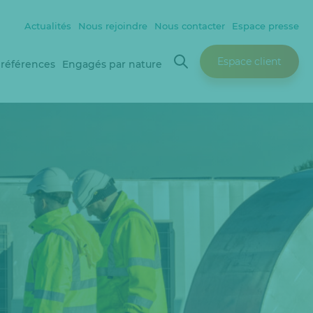
Actualités
Nous rejoindre
Nous contacter
Espace presse
Espace client
 références
Engagés par nature