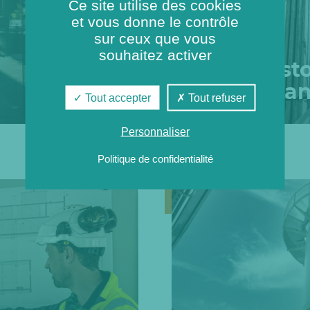
Ce site utilise des cookies
et vous donne le contrôle
sur ceux que vous
souhaitez activer
Notre histo
gouverna
Tout accepter
Tout refuser
Personnaliser
Politique de confidentialité