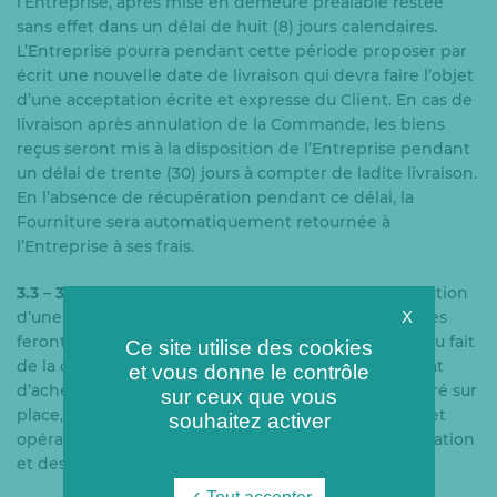
l’Entreprise, après mise en demeure préalable restée
sans effet dans un délai de huit (8) jours calendaires.
L’Entreprise pourra pendant cette période proposer par
écrit une nouvelle date de livraison qui devra faire l’objet
d’une acceptation écrite et expresse du Client. En cas de
livraison après annulation de la Commande, les biens
reçus seront mis à la disposition de l’Entreprise pendant
un délai de trente (30) jours à compter de ladite livraison.
En l’absence de récupération pendant ce délai, la
Fourniture sera automatiquement retournée à
l’Entreprise à ses frais.
3.3
–
3.3.1
Lorsque la Commande a pour objet l’exécution
d’une Prestation de Travaux, les Prestations précisées
X
feront tout d’abord, si le Client l’estime nécessaire du fait
Ce site utilise des cookies
de la complexité de la prestation, l’objet d’un constat
et vous donne le contrôle
d’achèvement des travaux lorsque l’ouvrage sera livré sur
sur ceux que vous
place, mis à son emplacement, monté, fonctionnel et
souhaitez activer
opérationnel, et ce, dans le respect de la réglementation
et des règles de sécurité en vigueur.