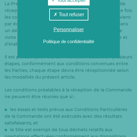
Tout accepter
La Prestation fera ensuite l’objet d’un procès-verbal de
réception dans les conditions énoncées ci-après. Une fois
Tout refuser
les conditions de réception réunies, l’Entreprise prévient
par écrit le Client pour fixer, d’un commun accord, dans
Personnaliser
un délai de sept (7) jours ouvrés minimum, la date de
visite sur Site aux fins de réception de la Commande et
Politique de confidentialité
d’établissement du procès- verbal de réception.
Il est précisé qu’en cas de Prestation réalisée en plusieurs
étapes, conformément aux conditions convenues entre
les Parties, chaque étape devra être réceptionnée selon
les modalités du présent article.
Les conditions préalables à la réception de la Commande
ne peuvent être réunies que si :
les essais et tests prévus aux Conditions Particulières
de la Commande ont été exécutés avec des résultats
satisfaisants, et
le Site est exempt de tous déchets relatifs aux
prestations effectuées conformément aux dispositions