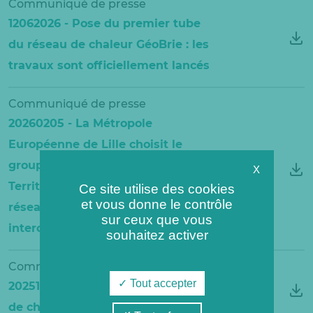
Communiqué de presse
12062026 - Pose du premier tube
du réseau de chaleur GéoBrie : les
travaux sont officiellement lancés
Communiqué de presse
20260205 - La Métropole
Européenne de Lille choisit le
groupe Coriance et la Banque des
X
Territoires pour la création d’un
Ce site utilise des cookies
et vous donne le contrôle
réseau de chaleur urbain
sur ceux que vous
intercommunal
souhaitez activer
Communiqué de presse
Tout accepter
20251021- Lancement de la saison
de chauffe 2025-2026