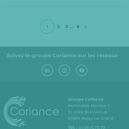
1
2
3
…
8
›
Suivez le groupe Coriance sur les réseaux
Groupe Coriance
Immeuble Horizon 1
10 Allée Bienvenue
93885 Noisy-Le-Grand
Tél. :
01.49.14.79.79