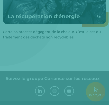
La récupération d'énergie
Certains process dégagent de la chaleur. C’est le cas du
traitement des déchets non recyclables.
Suivez le groupe Coriance sur les réseaux
Un projet ?