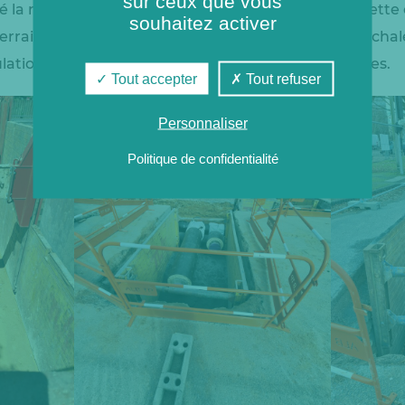
sur ceux que vous
é la réalisation de deux forages sous le tramway. Cette
souhaitez activer
rrain pour installer les canalisations du réseau de chal
ulation ni endommager les infrastructures existantes.
Tout accepter
Tout refuser
Personnaliser
Politique de confidentialité