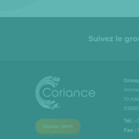
Suivez le gr
Group
Immeu
10 Al
93885
Tél. :
0
Espace client
Fax :
0