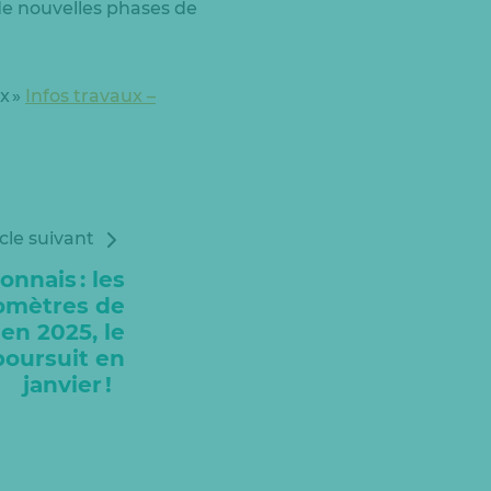
de nouvelles phases de
x »
Infos travaux –
icle suivant
nnais : les
lomètres de
en 2025, le
poursuit en
janvier !