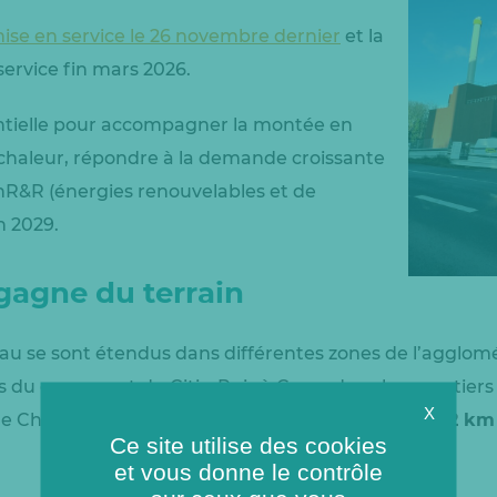
ise en service le 26 novembre dernier
et la
 service fin mars 2026.
entielle pour accompagner la montée en
chaleur, répondre à la demande croissante
EnR&R (énergies renouvelables et de
n 2029.
gagne du terrain
eau se sont étendus dans différentes zones de l’agglomé
s du campus et du Citis. Puis à Caen, dans les quartiers
X
 de Chemin Vert. En tout, ce ne sont pas moins de
22 km
Ce site utilise des cookies
et vous donne le contrôle