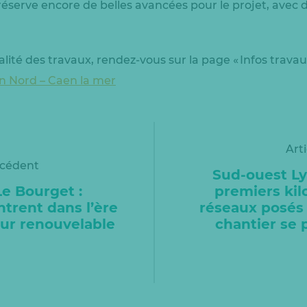
éserve encore de belles avancées pour le projet, avec 
alité des travaux, rendez-vous sur la page « Infos travau
n Nord – Caen la mer
Art
écédent
Sud-ouest Lyo
e Bourget :
premiers ki
entrent dans l’ère
réseaux posés 
eur renouvelable
chantier se 