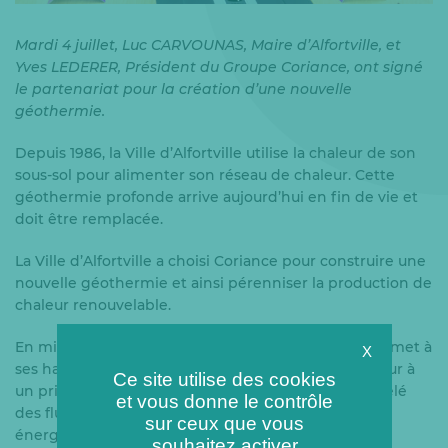
Mardi 4 juillet, Luc CARVOUNAS, Maire d’Alfortville, et
Yves LEDERER, Président du Groupe Coriance, ont signé
le partenariat pour la création d’une nouvelle
géothermie.
Depuis 1986, la Ville d’Alfortville utilise la chaleur de son
sous-sol pour alimenter son réseau de chaleur. Cette
géothermie profonde arrive aujourd’hui en fin de vie et
doit être remplacée.
La Ville d’Alfortville a choisi Coriance pour construire une
nouvelle géothermie
et ainsi pérenniser la production de
chaleur renouvelable.
En misant sur la géothermie, la Ville d’Alfortville permet à
X
ses habitants de continuer à bénéficier d’une chaleur à
Ce site utilise des cookies
un prix compétitif et maîtrisé dans la durée, décorrélé
et vous donne le contrôle
des fluctuations du prix des énergies fossiles. Cette
sur ceux que vous
énergie renouvelable et locale permettra aussi
souhaitez activer