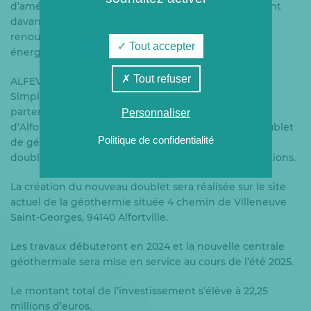
d’améliorer la qualité de l’air de la Ville en remplaçant
davantage d’énergies fossiles par des énergies
renouvelables et de renforcer l’indépendance
Tout accepter
énergétique de la Ville.
Tout refuser
ALFEV, Alfortville Energie Verte, Société par Actions
Simplifiée de production d’EnR, dans le cadre d’un
partenariat entre le Groupe Coriance et la Ville
Personnaliser
d’Alfortville, a pour mission de créer un nouveau doublet
Politique de confidentialité
de géothermie plus performant pour remplacer le
doublet existant et d’exploiter les nouvelles installations.
La création du nouveau doublet sera réalisée sur le site
actuel de la géothermie située 4 chemin de Villeneuve
Saint-Georges, 94140 Alfortville.
Les travaux débuteront en 2024 et la nouvelle centrale
géothermale sera mise en service au cours de l’été 2025.
Le montant total de l’investissement s’élève à 22,25
millions d’euros.