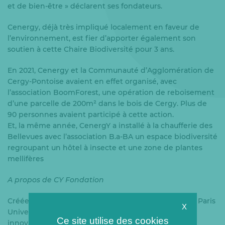
et de bien-être » déclarent ses fondateurs.
Cenergy, déjà très impliqué localement en faveur de
l’environnement, est fier d’apporter également son
soutien à cette Chaire Biodiversité pour 3 ans.
En 2021, Cenergy et la Communauté d’Agglomération de
Cergy-Pontoise avaient en effet organisé, avec
l’association BoomForest, une opération de reboisement
d’une parcelle de 200m² dans le bois de Cergy. Plus de
90 personnes avaient participé à cette action.
Et, la même année, CenergY a installé à la chaufferie des
Bellevues avec l’association B.a-BA un espace biodiversité
regroupant un hôtel à insecte et une zone de plantes
mellifères
A propos de CY Fondation
Créée en 2010, CY Fondation accompagne CY Cergy Paris
X
Université dans le développement de ses projets
Ce site utilise des cookies
innovants : La fondation valorise l’université et ses