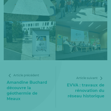
Article précédent
Article suivant
Amandine Buchard
EVVA : travaux de
découvre la
rénovation du
géothermie de
réseau historique
Meaux