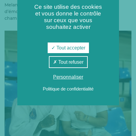
Melany gardera le souvenir d’une journée chargée
Ce site utilise des cookies
d’émotion et une jolie photo aux côtés de sa
et vous donne le contrôle
championne !
sur ceux que vous
souhaitez activer
Tout accepter
Tout refuser
Personnaliser
Politique de confidentialité