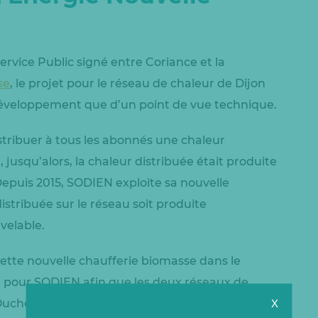
ervice Public signé entre Coriance et la
se
, le projet pour le réseau de chaleur de Dijon
développement que d’un point de vue technique.
stribuer à tous les abonnés une chaleur
 jusqu’alors, la chaleur distribuée était produite
. Depuis 2015, SODIEN exploite sa nouvelle
istribuée sur le réseau soit produite
velable.
cette nouvelle chaufferie biomasse dans le
té pour SODIEN afin que les deux réseaux de
X
Ouche et celui de Chenôve, soient interconnectés,