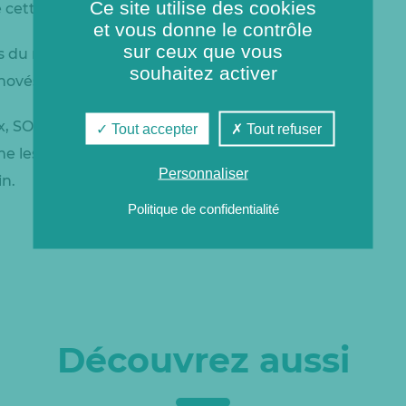
Ce site utilise des cookies
 cette énergie renouvelable et locale.
et vous donne le contrôle
sur ceux que vous
 du réseau de chaleur, les moyens de production
souhaitez activer
énovés.
x, SODIEN continue de développer le réseau de
Tout accepter
Tout refuser
 les quartiers de Faubourg Raines et la Citée
Personnaliser
in.
Politique de confidentialité
Découvrez aussi