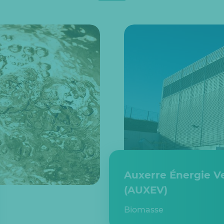
Auxerre Énergie V
(AUXEV)
Biomasse