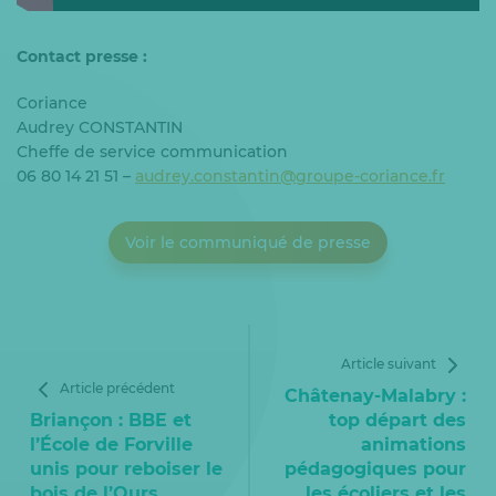
Contact presse :
Coriance
Audrey CONSTANTIN
Cheffe de service communication
06 80 14 21 51 –
audrey.constantin@groupe-coriance.fr
Voir le communiqué de presse
Article suivant
Article précédent
Châtenay-Malabry :
Briançon : BBE et
top départ des
l’École de Forville
animations
unis pour reboiser le
pédagogiques pour
bois de l’Ours
les écoliers et les