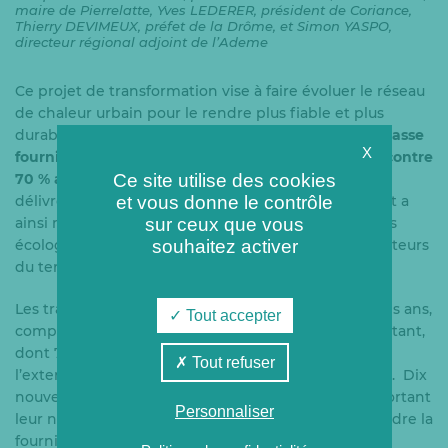
maire de Pierrelatte, Yves LEDERER, président de Coriance,
Thierry DEVIMEUX, préfet de la Drôme, et Simon YASPO,
directeur régional adjoint de l’Ademe
Ce projet de transformation vise à faire évoluer le réseau
de chaleur urbain pour le rendre plus fiable et plus
durable.
À terme, la centrale de cogénération biomasse
X
fournira une chaleur renouvelable à plus de 86 %, contre
Ce site utilise des cookies
70 % aujourd’hui
, produira 80 GWh d’électricité et
et vous donne le contrôle
délivrera 137 GWh de chaleur par an. Cet événement a
sur ceux que vous
ainsi marqué une étape clé, soulignant les ambitions
souhaitez activer
écologiques et durables du projet portées par les acteurs
du territoire.
Les travaux, débutés en 2024 pour une durée de trois ans,
Tout accepter
comprennent la rénovation de 14 km de réseau existant,
dont 7 km déjà installés et mis en service, ainsi que
Tout refuser
l’extension de 845 mètres, portant le réseau à 19 km. Dix
nouvelles sous-stations seront également créées, portant
Personnaliser
leur nombre à 44. Cela permettra également d’étendre la
fourniture de chaleur à de nouveaux bâtiments