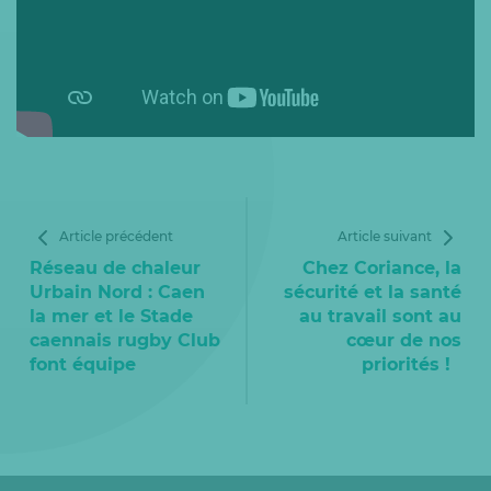
Article précédent
Article suivant
Réseau de chaleur
Chez Coriance, la
Urbain Nord : Caen
sécurité et la santé
la mer et le Stade
au travail sont au
caennais rugby Club
cœur de nos
font équipe
priorités !