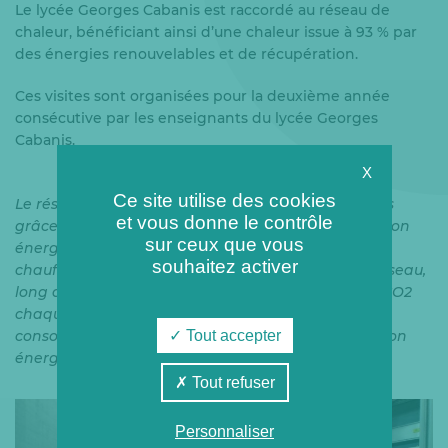
Le lycée Georges Cabanis est raccordé au réseau de
chaleur, bénéficiant ainsi d’une chaleur issue à 93 % par
des énergies renouvelables et de récupération.
Ces visites sont organisées pour la deuxième année
consécutive par les enseignants du lycée Georges
Cabanis.
X
Ce site utilise des cookies
Le réseau de chaleur de GEB alimente ses abonnés
et vous donne le contrôle
grâce à la chaleur produite par l’unité de valorisation
sur ceux que vous
énergétique de Saint-Pantaléon de Larche et la
souhaitez activer
chaufferie biomasse mise en service en 2020. Ce réseau,
long de 24 km, évite l’émission de 7000 tonnes de CO2
chaque année, soit l’équivalent de 5 800 voitures,
Tout accepter
consolidant ainsi son rôle essentiel dans la transition
énergétique de la région.
Tout refuser
Personnaliser