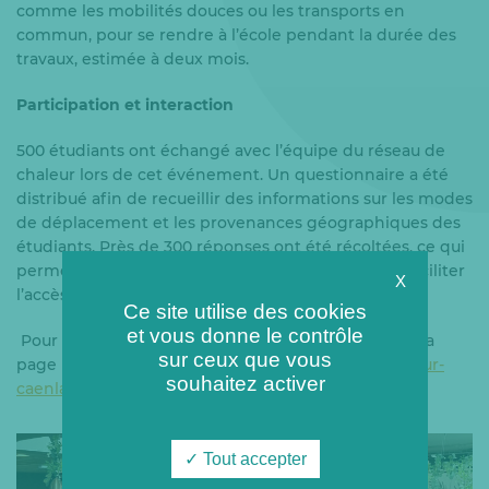
comme les mobilités douces ou les transports en
commun, pour se rendre à l’école pendant la durée des
travaux, estimée à deux mois.
Participation et interaction
500 étudiants ont échangé avec l’équipe du réseau de
chaleur lors de cet événement. Un questionnaire a été
distribué afin de recueillir des informations sur les modes
de déplacement et les provenances géographiques des
étudiants. Près de 300 réponses ont été récoltées, ce qui
permettra d’étudier d’éventuelles solutions pour faciliter
X
l’accès au campus.
Ce site utilise des cookies
et vous donne le contrôle
Pour suivre l’actualité des travaux, rendez-vous sur la
sur ceux que vous
page Infos travaux de notre site
https://reseauchaleur-
souhaitez activer
caenlamer.fr/infos-travaux/
Tout accepter