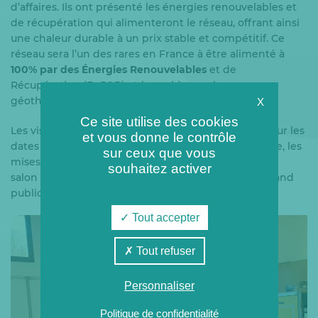
d’affaires. Ils ont présenté les énergies renouvelables et
de récupération qui alimenteront le réseau, offrant ainsi
une chaleur durable à un prix stable et compétitif. Ce
réseau sera l’un des rares en France à être alimenté à
100% par des Énergies Renouvelables
et de
Récupération (EnR&R) et le seul à associer une
géothermie et une STEP.
X
Ce site utilise des cookies
Les visiteurs ont aussi pu obtenir des informations sur les
et vous donne le contrôle
dates clés et le planning du projet, incluant le forage, les
sur ceux que vous
mises en service et les nouveaux raccordements. Ce
souhaitez activer
salon est une occasion idéale pour sensibiliser le grand
public.
Tout accepter
Tout refuser
Personnaliser
Politique de confidentialité