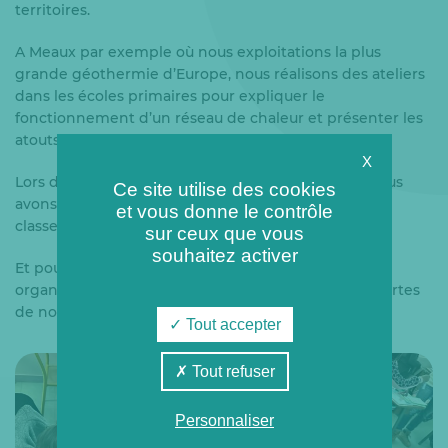
territoires.
A Meaux par exemple où nous exploitations la plus
grande géothermie d’Europe, nous réalisons des ateliers
dans les écoles primaires pour expliquer le
fonctionnement d’un réseau de chaleur et présenter les
atouts de l’énergie renouvelable.
X
Lors du forage de la géothermie de Champigny, nous
Ce site utilise des cookies
avons accueilli plus de 1 000 enfants, soit environ 40
et vous donne le contrôle
classes issues des écoles élémentaires de la Ville.
sur ceux que vous
souhaitez activer
Et pour les plus grands, lycées et habitants, nous
organisons régulièrement des journées portes ouvertes
de nos installations.
Tout accepter
Tout refuser
Personnaliser