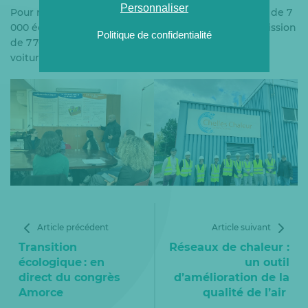
Personnaliser
Pour rappel, ce réseau distribue de la chaleur à près de 7
000 équivalents- logements et permet d’éviter l’émission
Politique de confidentialité
de 7 700 tonnes de CO2, soit l’équivalent de 6 400
voitures.
Article précédent
Article suivant
Transition
Réseaux de chaleur :
écologique : en
un outil
direct du congrès
d’amélioration de la
Amorce
qualité de l’air