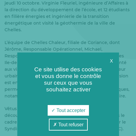
jeudi 10 octobre. Virginie Fleuriel, ingénieure d’Affaires à
la direction du développement de l’école, et 12 étudiants
en filière énergies et ingénierie de la transition
énergétique ont visité la géothermie de la ville de
Chelles.
L’équipe de Chelles Chaleur, filiale de Coriance, dont
Jérôme, Responsable Opérationnel, Michael,
Responsable d’Exploitation, et Hugo, Chargé d’Affaires
X
Ile-de-France, ont encadré cette visite et ainsi présenté
Ce site utilise des cookies
aux visiteurs le fonctionnement d’un réseau de chaleur
et vous donne le contrôle
urbain alimenté par de la géothermie. Cette immersion
sur ceux que vous
est en phase avec la formation des étudiants et leur
souhaitez activer
permet de mieux connaitre les ressources énergétiques,
notamment renouvelables, disponibles sur le territoire.
Vêtus des équipements de sécurité, les visiteurs ont
Tout accepter
découvert le cœur de la centrale créée en 1994 dans le
cadre d’une délégation de service public confiée par le
Tout refuser
Syndicat Mixte pour la géothermie de Chelles (SMGC).