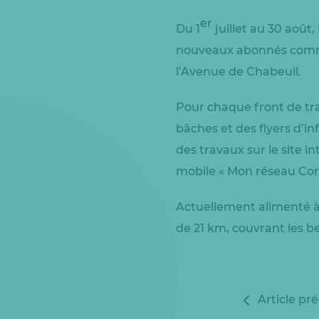
er
Du 1
juillet au 30 août
nouveaux abonnés comme
l’Avenue de Chabeuil.
Pour chaque front de tra
bâches et des flyers d’in
des travaux sur le site in
mobile « Mon réseau Cor
Actuellement alimenté à 
de 21 km, couvrant les b
Article pr