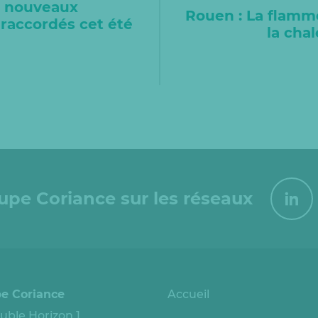
e nouveaux
Rouen : La flamme
raccordés cet été
la cha
!
oupe Coriance sur les réseaux
e Coriance
Accueil
ble Horizon 1