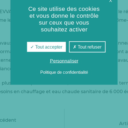
X
Ce site utilise des cookies
, EVVA mènera plusieurs chantiers pour développer le r
et vous donne le contrôle
 le centre de formation professionnelle
Afpa Drôme
sur ceux que vous
souhaitez activer
vaux, les habitants seront informés grâce à des pannea
Tout accepter
Tout refuser
formations distribués en boite aux lettres. Ils pourront
ternet : energie-verte-valence.fr (rubrique « infos travau
Personnaliser
iance ».
Politique de confidentialité
plus de 55 % par la biomasse, le réseau atteindra à t
esoins en chauffage et eau chaude sanitaire de 6 000 
écédent
Art