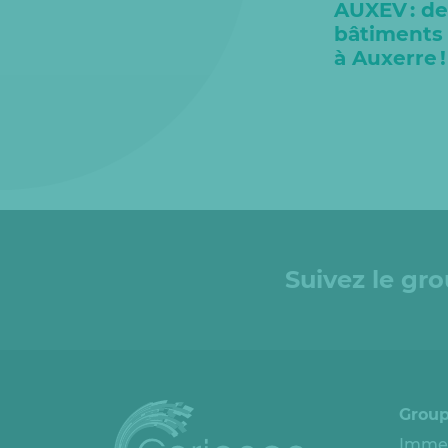
AUXEV : d
bâtiments 
à Auxerre 
Suivez le gr
Group
Immeu