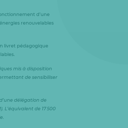
 fonctionnement d’une
énergies renouvelables
 un livret pédagogique
lables.
ques mis à disposition
ermettant de sensibiliser
 d’une délégation de
. L’équivalent de 17 500
e.