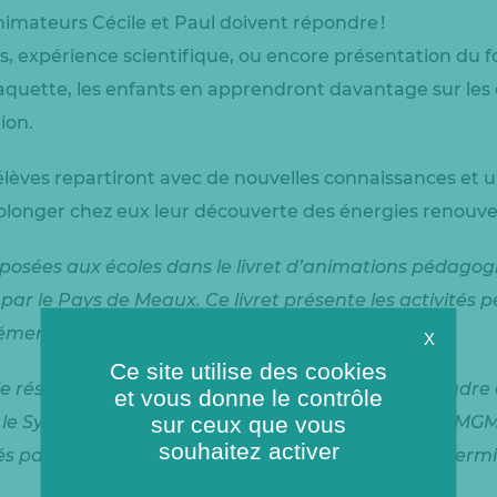
nimateurs Cécile et Paul doivent répondre !
s, expérience scientifique, ou encore présentation du
uette, les enfants en apprendront davantage sur les 
tion.
s élèves repartiront avec de nouvelles connaissances et
rolonger chez eux leur découverte des énergies renouve
posées aux écoles dans le livret d’animations pédagogi
par le Pays de Meaux. Ce livret présente les activités p
élémentaires à l’environnement.
X
Ce site utilise des cookies
e réseau de chaleur de la ville de Meaux dans le cadre
et vous donne le contrôle
sur ceux que vous
r le Syndicat Mixte pour la Géothermie de Meaux (SMGM)
souhaitez activer
s par une énergie renouvelable et locale, la géothermi