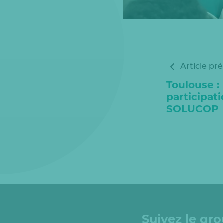
Article pr
Toulouse : 
participat
SOLUCOP
Suivez le gr