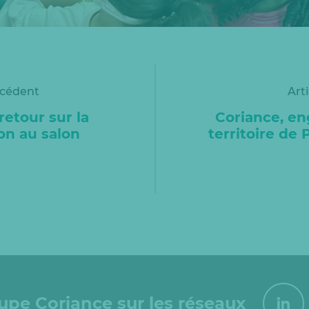
écédent
Art
retour sur la
Coriance, en
ion au salon
territoire de 
oupe Coriance sur les réseaux