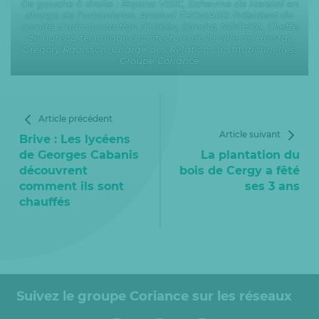
De gauche à droite : Bojana VISIC, Echevine de Herstal en
charge de l’urbanisme, Arnaud THONARD Président du
comité d’administration d’Urbéo, Sandra NOCERA, Cheffe
de bureau technique architecture de la ville de Herstal,
Grégory Radisson, Chargé des Relations Institutionnelles,
Groupe Coriance
Article précédent
Article suivant
Brive : Les lycéens
de Georges Cabanis
La plantation du
découvrent
bois de Cergy a fêté
comment ils sont
ses 3 ans
chauffés
Suivez le groupe Coriance sur les réseaux