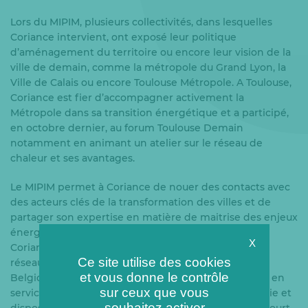
Lors du MIPIM, plusieurs collectivités, dans lesquelles
Coriance intervient, ont exposé leur politique
d’aménagement du territoire ou encore leur vision de la
ville de demain, comme la métropole du Grand Lyon, la
Ville de Calais ou encore Toulouse Métropole. A Toulouse,
Coriance est fier d’accompagner activement la
Métropole dans sa transition énergétique et a participé,
en octobre dernier, au forum Toulouse Demain
notamment en animant un atelier sur le réseau de
chaleur et ses avantages.
Le MIPIM permet à Coriance de nouer des contacts avec
des acteurs clés de la transformation des villes et de
partager son expertise en matière de maitrise des enjeux
énergétiques au travers de ses réseaux. Le 13 mars,
X
Coriance a participé à une conférence portant sur le
Ce site utilise des cookies
réseau de chaleur urbain de la ville de Herstal, en
et vous donne le contrôle
Belgique, exploité par sa filiale HEVE. Ce réseau, mis en
sur ceux que vous
service récemment, est le plus important de Wallonie et
souhaitez activer