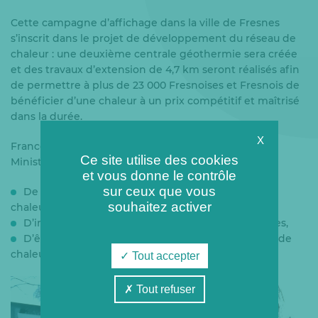
Cette campagne d’affichage dans la ville de Fresnes
s’inscrit dans le projet de développement du réseau de
chaleur : une deuxième centrale géothermie sera créée
et des travaux d’extension de 4,7 km seront réalisés afin
de permettre à plus de 23 000 Fresnoises et Fresnois de
bénéficier d’une chaleur à un prix compétitif et maîtrisé
dans la durée.
X
France Chaleur Urbaine est un service gratuit du
Ce site utilise des cookies
Ministère de la transition énergétique qui permet :
et vous donne le contrôle
sur ceux que vous
De découvrir les emplacements des réseaux de
souhaitez activer
chaleur,
D’informer sur les modes de chauffage disponibles,
D’être mis en relation avec l’exploitant du réseau de
chaleur le plus proche de chez soi.
Tout accepter
Tout refuser