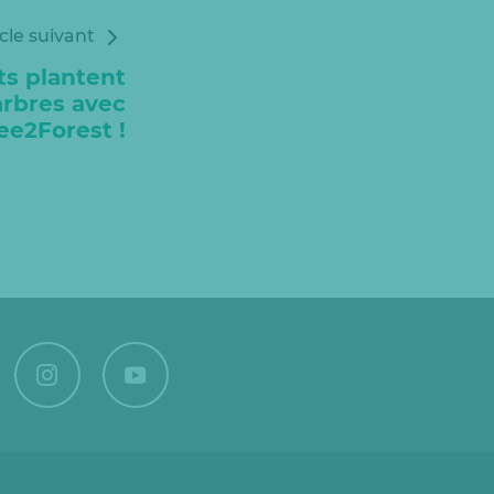
icle suivant
ts plantent
arbres avec
ee2Forest !