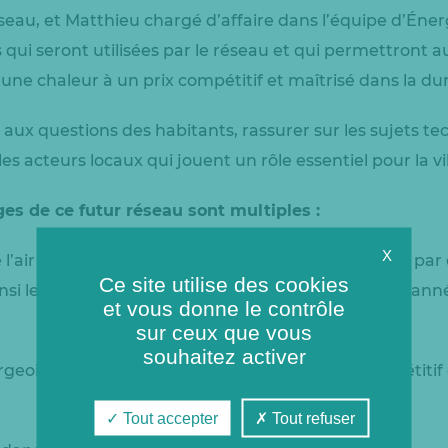
eau, et Matthieu chargé d’affaire dans l’équipe d’Éner
 qui seront utilisées par le réseau et qui permettront a
une chaleur à un prix compétitif et maîtrisé dans la du
 aux questions des habitants, rassurer sur les sujets tec
les acteurs locaux qui jouent un rôle essentiel pour la vi
ges de ce futur réseau sont multiples :
X
 l’air de la Ville en remplaçant des énergies fossiles pa
Ce site utilise des cookies
insi les émissions de 20 000 tonnes de CO2 chaque année
et vous donne le contrôle
sur ceux que vous
souhaitez activer
argeois et Gargeoises d’une chaleur à un prix compétitif 
Tout accepter
Tout refuser