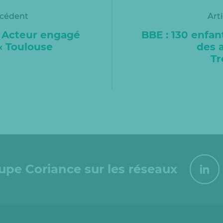
écédent
Art
: Acteur engagé
BBE : 130 enfan
« Toulouse
des 
Tr
oupe Coriance sur les réseaux