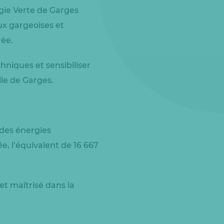
gie Verte de Garges
ux gargeoises et
rée.
hniques et sensibiliser
lle de Garges.
r des énergies
, l’équivalent de 16 667
et maîtrisé dans la