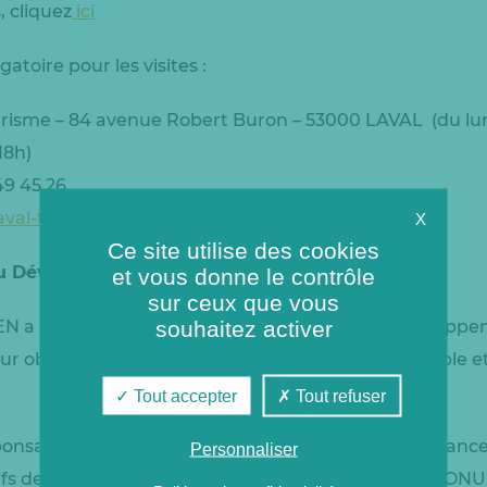
, cliquez
ici
gatoire pour les visites :
Tourisme – 84 avenue Robert Buron – 53000 LAVAL (du l
18h)
49 45 26
laval-tourisme.com
X
Ce site utilise des cookies
u Développement Durable
et vous donne le contrôle
sur ceux que vous
souhaitez activer
LEN a participé à la Semaine Européenne du Développe
r objectif de promouvoir le développement durable et 
Tout accepter
Tout refuser
onsabilité sociétale des entreprises, le groupe Coriance
Personnaliser
tifs de développement durable (ODD) promus par l’ONU. I