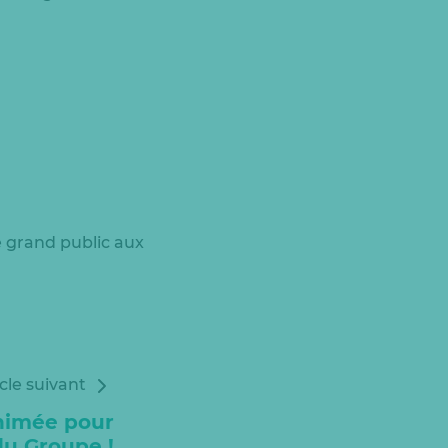
e grand public aux
icle suivant
nimée pour
 du Groupe !