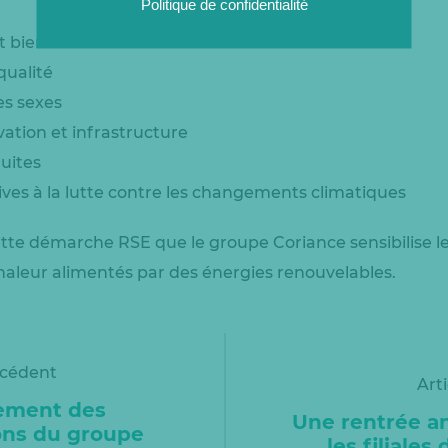
Politique de confidentialité
t bien-être
qualité
es sexes
vation et infrastructure
duites
ives à la lutte contre les changements climatiques
ette démarche RSE que le groupe Coriance sensibilise l
haleur alimentés par des énergies renouvelables.
écédent
Art
ement des
Une rentrée a
ions du groupe
les filiales