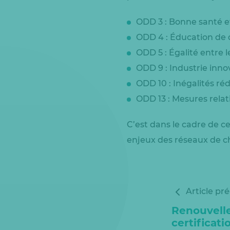
ODD 3 : Bonne santé e
ODD 4 : Éducation de 
ODD 5 : Égalité entre l
ODD 9 : Industrie inno
ODD 10 : Inégalités ré
ODD 13 : Mesures relat
C’est dans le cadre de c
enjeux des réseaux de c
Article pr
Renouvell
certificat