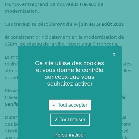
MEAUX entreprend de nouveaux travaux de
modernisation.
Ces travaux se dérouleront du
14 juin au 31 août 2021
.
Ils consistent principalement en la modernisation de
658ml de réseau de la ville, répartis sur 5 tronçons.
X
La modernisation de ces 658 mètres linéaires, sera
Ce site utilise des cookies
réalisée à l’aide de matériaux plus modernes et robustes
et vous donne le contrôle
afin d’anticiper les potentielles détériorations naturelles
sur ceux que vous
et réduire les pertes d’énergies.
souhaitez activer
Plusieurs axes de circulation seront impactés par les
travaux, notamment
l’Avenue Paul Frot et les rues
de
Senlis et Louis Braille.
Tout accepter
Durant la période des travaux, des panneaux ainsi que
Tout refuser
des bâches seront positionnés en ville. Des flyers seront
distribués et un courrier de la municipalité sera envoyé
Personnaliser
aux riverains. Ces supports d’information préciseront la