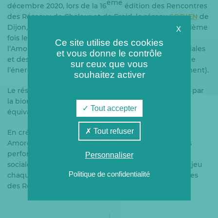
ème
décembre 2020, lors de la 16
édition des Rencontres
des Réseaux de Chaleur et de Froid, le réseau
SODIEN
de
Dijon, filiale du Groupe Coriance, a reçu pour la troisième
X
fois le label «
Eco
réseau de chaleur
», décerné par
Ce site utilise des cookies
l’Amorce (agence nationale des collectivités territoriales
et vous donne le contrôle
et des professionnels pour la gestion des déchets, de
sur ceux que vous
l’énergie, des réseaux de chaleur et de l’environnement).
souhaitez activer
Le réseau de chaleur de
SODIEN
est alimenté à 60% par
la biomasse. Il s’étend sur 27 km et dessert 18 000
Tout accepter
équivalents-logements.
Tout refuser
En créant le label « Ecoréseau de chaleur » en 2013,
Amorce a souhaité distinguer et mettre en avant les
performances environnementales, économiques et
Personnaliser
sociales des meilleurs réseaux. Le label est remis en jeu
Politique de confidentialité
chaque année et décerné à l’occasion des Rencontres
des Réseaux de Chaleur et de Froid.