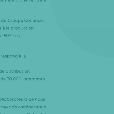
ionnement d’une centrale
y du Groupe Coriance,
 à la production
de 50% ses
rrespond à la
de distribution
nt de 30 000 logements
collaborateurs de nous
ntrales de cogénération