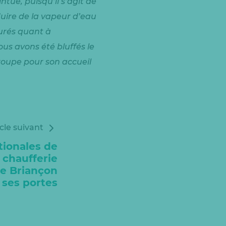
tue, puisqu’il s’agit de
uire de la vapeur d’eau
surés quant à
ous avons été bluffés le
groupe pour son accueil
icle suivant
tionales de
a chaufferie
e Briançon
 ses portes