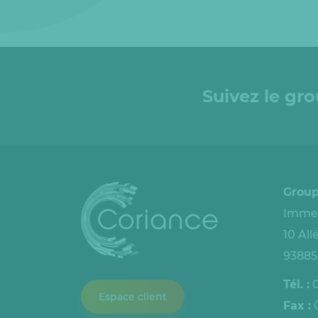
Suivez le gr
Group
Immeu
10 Al
93885
Tél. :
0
Espace client
Fax :
0