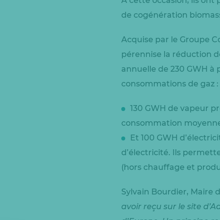
A cette occasion, ils ont 
de cogénération biomass
Acquise par le Groupe C
pérennise la réduction d
annuelle de 230 GWH à p
consommations de gaz :
130 GWH de vapeur pro
consommation moyenne a
Et 100 GWH d’électrici
d’électricité. Ils perme
(hors chauffage et produ
Sylvain Bourdier, Maire
avoir reçu sur le site d’