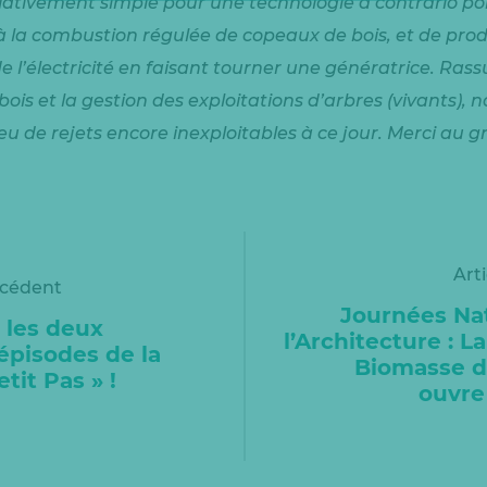
lativement simple pour une technologie à contrario poin
à la combustion régulée de copeaux de bois, et de prod
de l’électricité en faisant tourner une génératrice. Ras
is et la gestion des exploitations d’arbres (vivants), n
peu de rejets encore inexploitables à ce jour. Merci au 
Art
écédent
Journées Na
 les deux
l’Architecture : L
pisodes de la
Biomasse d
etit Pas » !
ouvre