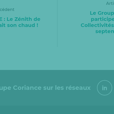
Art
écédent
Le Group
: Le Zénith de
particip
ait son chaud !
Collectivités
septem
oupe Coriance sur les réseaux