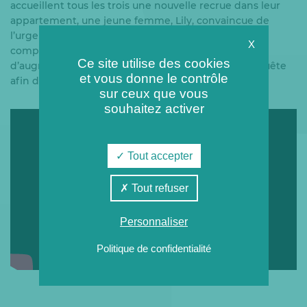
accueillent tous les trois une nouvelle recrue dans leur
appartement, une jeune femme, Lily, convaincue de
l’urgence écologique. L’un des colocataires se rend
X
compte que la facture de chauffage ne cesse
Ce site utilise des cookies
d’augmenter. Il décide avec Lily de mener leur enquête
et vous donne le contrôle
afin de comprendre la raison de cette hausse.
sur ceux que vous
souhaitez activer
Tout accepter
Tout refuser
Personnaliser
Politique de confidentialité