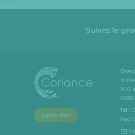
Suivez le gr
Group
Immeu
10 Al
93885
Tél. :
0
Espace client
Fax :
0
No