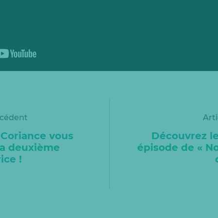
écédent
Art
 Coriance vous
Découvrez l
sa deuxième
épisode de « N
ce !