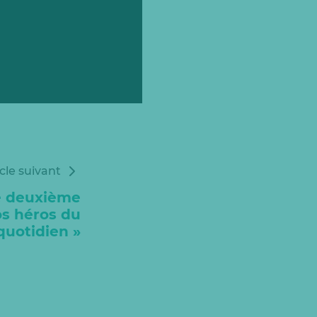
icle suivant
e deuxième
os héros du
quotidien »