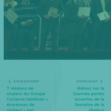
Article précédent
Article suivant
7 réseaux de
Retour sur la
chaleur du Groupe
Journée portes
Coriance labélisés «
ouvertes de la
écoréseau de
Semaine de la
chaleur » par
chaleur