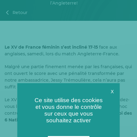
l’Angleterre!
Retour
Le XV de France féminin s’est incliné 17-15
face aux
anglaises, samedi, lors du match Angleterre-France.
Malgré une partie finement menée par les françaises, qui
ont ouvert le score avec une pénalité transformée par
notre ambassadrice, Jessy Trémoulière, cela n’aura pas
suffit à distancer les anglaises.
X
Le XV de France féminin nous donne désormais rendez-
Ce site utilise des cookies
vous le
dimanche 2 février 2020
et vous donne le contrôle
, pour un nouveau choc
contre l’Angleterre, en match d’ouverture du
sur ceux que vous
Tournoi des
6 Nations 2020
!
souhaitez activer