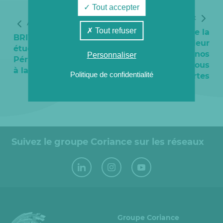
Tout accepter
Article suivant
Article précédent
Tout refuser
Semaine de la
BRIVE : Les
chaleur
étudiants de l’IUT de
renouvelable : nos
Personnaliser
Périgueux en visite
réseaux vous
à la chaufferie
Politique de confidentialité
ouvrent leurs portes
Suivez le groupe Coriance sur les réseaux
Groupe Coriance