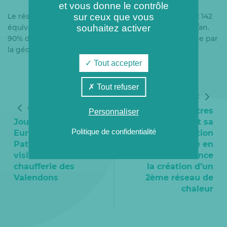
et vous donne le contrôle
Le réseau s’étend aujourd’hui sur 2,5 km et dessert 2 142
sur ceux que vous
équivalents logements avec 24 000 MWh produites/an.
souhaitez activer
90% de la fourniture de chaleur du réseau est assurée par
la géothermie.
Tout accepter
Tout refuser
Article suivant
Article précédent
La ville de Castres
Personnaliser
Journées
poursuit sa
Politique de confidentialité
Européennes du
transition
Patrimoine 2019 :
énergétique en
visite de la
confiant à Coriance
chaufferie des
la création d’un
Valendons
2ème réseau de
chaleur