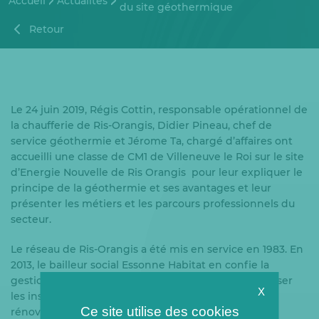
Accueil
Actualités
du site géothermique
Retour
Le 24 juin 2019, Régis Cottin, responsable opérationnel de
la chaufferie de Ris-Orangis, Didier Pineau, chef de
service géothermie et Jérome Ta, chargé d’affaires ont
accueilli une classe de CM1 de Villeneuve le Roi sur le site
d’Energie Nouvelle de Ris Orangis pour leur expliquer le
principe de la géothermie et ses avantages et leur
présenter les métiers et les parcours professionnels du
secteur.
Le réseau de Ris-Orangis a été mis en service en 1983. En
2013, le bailleur social Essonne Habitat en confie la
gestion et l’exploitation à Coriance afin de moderniser
X
les installations de production géothermique et de
Ce site utilise des cookies
rénover la cogénération.