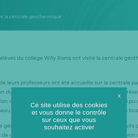
de la centrale géothermique
es élèves du collège Willy Ronis ont visité la centrale gé
 leurs professeurs ont été accueillis sur la centrale p
ion du réseau de chaleur de Champigny pour une prése
X
ion d’énergie à partir de la géothermie. Ils ont ainsi pu 
Ce site utilise des cookies
au de chauffage urbain alimenté par de l’énergie loca
et vous donne le contrôle
sur ceux que vous
ale géothermique de Champigny comprend deux puits p
souhaitez activer
u de chaleur permet d’éviter chaque année la diffusion