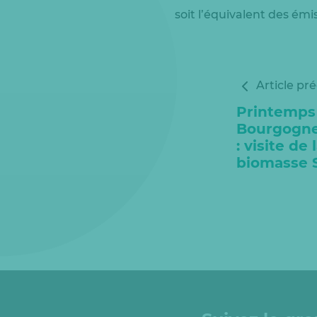
soit l’équivalent des émi
Article pr
Printemps
Bourgogn
: visite de
biomasse 