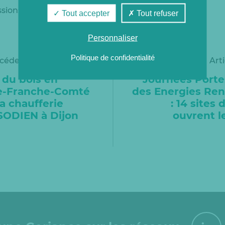
ssions de 10 800 voitures.
Tout accepter
Tout refuser
Personnaliser
Politique de confidentialité
écédent
Art
 du bois en
Journées Porte
e-Franche-Comté
des Energies Ren
 la chaufferie
: 14 sites
SODIEN à Dijon
ouvrent l