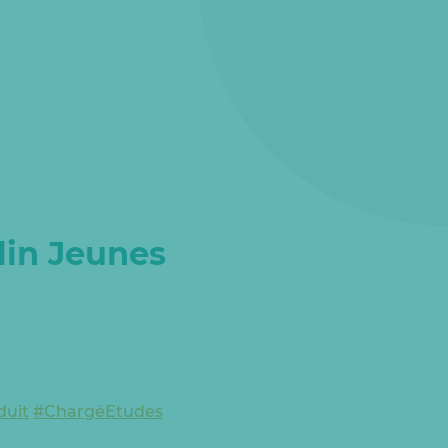
lin Jeunes
duit
#ChargéEtudes