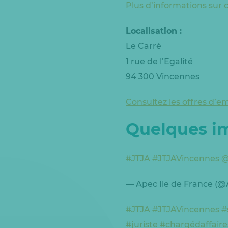
Plus d’informations sur
Localisation :
Le Carré
1 rue de l’Egalité
94 300 Vincennes
Consultez les offres d’e
Quelques im
#JTJA
#JTJAVincennes
@
— Apec Ile de France (
#JTJA
#JTJAVincennes
#
#juriste
#chargédaffaire