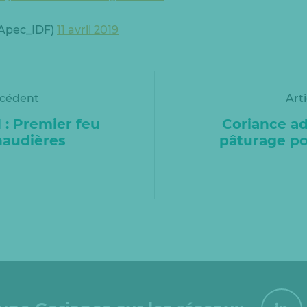
@Apec_IDF)
11 avril 2019
écédent
Art
: Premier feu
Coriance ad
haudières
pâturage po