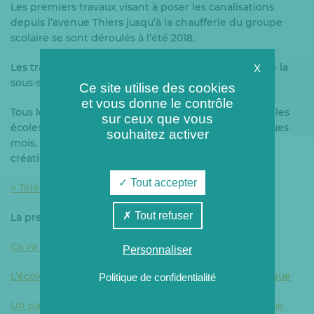
Les premiers travaux visant à poser les canalisations
depuis l’avenue Thiers jusqu’à la chaufferie du groupe
scolaire se sont déroulés à l’été 2018.
Les travaux d’aménagement et de raccordement de la
X
sous-station seront réalisés courant 2019.
Ce site utilise des cookies
et vous donne le contrôle
Tous les bâtiments communaux de la Ville de Brive (les
sur ceux que vous
écoles, le centre aquatique, etc.) seront, dans quelques
souhaitez activer
mois, raccordés au réseau de chaleur en cours de
création.
Tout accepter
> Télécharger le communiqué de presse
Tout refuser
La presse en parle
Ça va chauffer à l’école La Salle !
Personnaliser
L’école privée – La Salle signe sa transition énergétique
Politique de confidentialité
Un partenariat au service de la transition énergétique