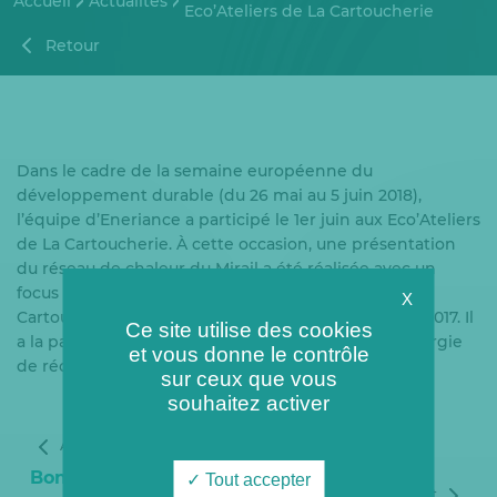
Accueil
Actualités
Eco’Ateliers de La Cartoucherie
Retour
Dans le cadre de la semaine européenne du
développement durable (du 26 mai au 5 juin 2018),
l’équipe d’Eneriance a participé le 1er juin aux Eco’Ateliers
de La Cartoucherie. À cette occasion, une présentation
du réseau de chaleur du Mirail a été réalisée avec un
focus sur le réseau de chaleur et de froid de la
X
Cartoucherie. Le réseau de froid a été inauguré en 2017. Il
Ce site utilise des cookies
a la particularité d’être alimenté à 100% par de l’énergie
et vous donne le contrôle
de récupération.
sur ceux que vous
souhaitez activer
Article précédent
Bondy : Portes
Tout accepter
Article suivant