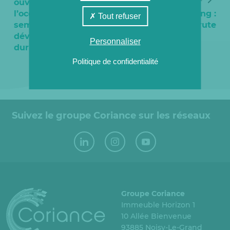
ouvertes à
l’occasion de la
Job Dating :
Tout refuser
semaine du
Coriance recrute
développement
Personnaliser
durable
Politique de confidentialité
Suivez le groupe Coriance sur les réseaux
Groupe Coriance
Immeuble Horizon 1
10 Allée Bienvenue
93885 Noisy-Le-Grand