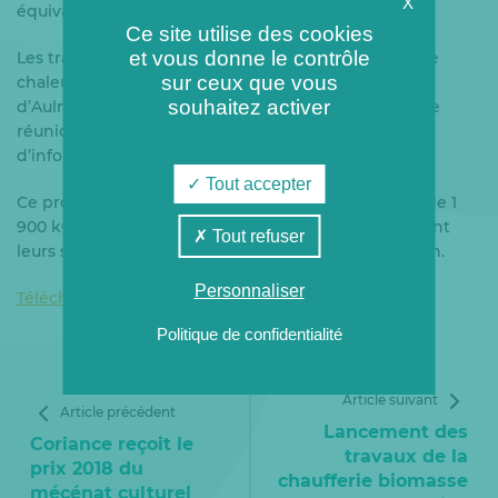
X
équivalent-logements.
Ce site utilise des cookies
et vous donne le contrôle
Les travaux de raccordement de la ZAC au réseau de
sur ceux que vous
chaleur commenceront début juin 2018 par la route
souhaitez activer
d’Aulnay située à proximité du collège Jean Zay. Une
réunion publique a été organisée le 25 mai afin
d’informer les habitants et acteurs locaux.
Tout accepter
Ce projet représente un investissement de l’ordre de 1
900 k€. L’ADEME et la Région Ile-de-France apportent
Tout refuser
leurs soutiens respectifs à hauteur de 260 k€ chacun.
Personnaliser
Télécharger le dépliant
Politique de confidentialité
Article suivant
Article précédent
Lancement des
Coriance reçoit le
travaux de la
prix 2018 du
chaufferie biomasse
mécénat culturel