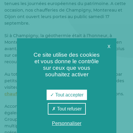
tenues les journées européennes du patrimoine. A cette
occasion, nos chaufferies de Champigny, Montereau et
Dijon ont ouvert leurs portes au public samedi 17
septembre.
Si à Champigny, la géothermie était à l’honneur, à
Montereau et Dijon, c’est la biomasse qui était mise en
X
avant. L’occasion pour nos visiteurs d’en apprendre plus
Ce site utilise des cookies
sur ces modes de chauffage, lesquels privilégient le
et vous donne le contrôle
recours à une énergie locale et renouvelable.
sur ceux que vous
souhaitez activer
Au total près de 200 personnes sont venues visiter, par
petits groupes, les chaufferies et leurs installations : des
visiteurs ravis de voir le
fonctionnement de ces
chaufferies
et d’obtenir des réponses à leurs questions.
Tout accepter
Accompagnés de nos équipes, les visiteurs ont pu
Tout refuser
également apprécier la démarche pédagogique du
Groupe Coriance et de ses partenaires au travers de
Personnaliser
multiples supports de communication (vidéos,
présentations animées, panneaux explicatifs).